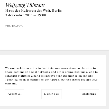
Wolfgang Tillmans
Haus der Kulturen der Welt, Berlin
GALERIE CHANTAL CROUSEL
3 décembre 2015 — 19:00
10 RUE CHARLOT, 75003 PARIS
T.
+33 1 42 77 38 87
GALERIE@CROUSEL.COM
PUBLICATION
HORAIRES D'OUVERTURE
DU MARDI AU VENDREDI
10H-18H
LE SAMEDI
11H-19H
LES ESPACES DE LA GALERIE SERONT FERMÉS À PARTIR DU 23 JUILLET
JUSQU'AU 4 SEPTEMBRE INCLUS
We use cookies in order to facilitate your navigation on the site, to
share content on social networks and other online platforms, and to
Facebook
Instagram
EN
FR
中文
establish statistics aiming to improve your experience on our site.
Technical cookies cannot be configured, but the others require your
consent.
Inscrivez-vous à notre newsletter
Accept all
Decline all
Customize
© Galerie Chantal Crousel 2026
Mentions légales
Cookies