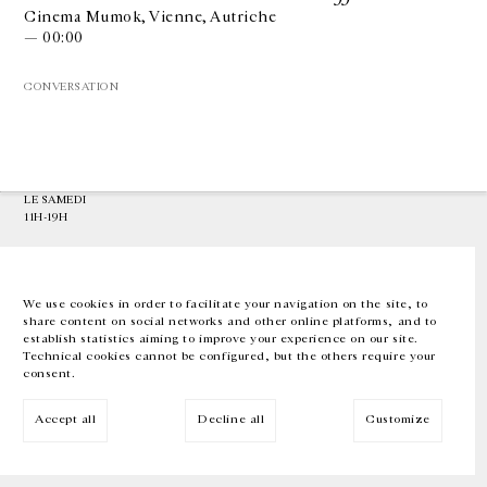
Cinema Mumok, Vienne, Autriche
— 00:00
GALERIE CHANTAL CROUSEL
10 RUE CHARLOT, 75003 PARIS
CONVERSATION
T.
+33 1 42 77 38 87
GALERIE@CROUSEL.COM
HORAIRES D'OUVERTURE
DU MARDI AU VENDREDI
10H-18H
LE SAMEDI
11H-19H
LES ESPACES DE LA GALERIE SERONT FERMÉS À PARTIR DU 23 JUILLET
JUSQU'AU 4 SEPTEMBRE INCLUS
We use cookies in order to facilitate your navigation on the site, to
share content on social networks and other online platforms, and to
Facebook
Instagram
EN
FR
中文
establish statistics aiming to improve your experience on our site.
Technical cookies cannot be configured, but the others require your
consent.
Inscrivez-vous à notre newsletter
Accept all
Decline all
Customize
© Galerie Chantal Crousel 2026
Mentions légales
Cookies