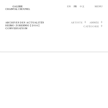
GALERIE
EN
FR
中文
MENU
CHANTAL CROUSEL
ARCHIVES DES ACTUALITÉS
ARTISTE
ANNÉE
HEIMO ZOBERNIG | 2014 |
CATÉGORIE
CONVERSATION