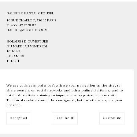
GALERIE CHANTAL CROUSEL
10 RUE CHARLOT, 75003 PARIS
T.
+33 1 42 77 38 87
GALERIE@CROUSEL.COM
HORAIRES D'OUVERTURE
DU MARDI AU VENDREDI
10H-18H
LE SAMEDI
11H-19H
LES ESPACES DE LA GALERIE SERONT FERMÉS À PARTIR DU 23 JUILLET
JUSQU'AU 4 SEPTEMBRE INCLUS
We use cookies in order to facilitate your navigation on the site, to
share content on social networks and other online platforms, and to
Facebook
Instagram
EN
FR
中文
establish statistics aiming to improve your experience on our site.
Technical cookies cannot be configured, but the others require your
consent.
Inscrivez-vous à notre newsletter
Accept all
Decline all
Customize
© Galerie Chantal Crousel 2026
Mentions légales
Cookies