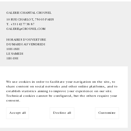
GALERIE CHANTAL CROUSEL
10 RUE CHARLOT, 75003 PARIS
T.
+33 1 42 77 38 87
GALERIE@CROUSEL.COM
HORAIRES D'OUVERTURE
DU MARDI AU VENDREDI
10H-18H
LE SAMEDI
11H-19H
LES ESPACES DE LA GALERIE SERONT FERMÉS À PARTIR DU 23 JUILLET
JUSQU'AU 4 SEPTEMBRE INCLUS
We use cookies in order to facilitate your navigation on the site, to
share content on social networks and other online platforms, and to
Facebook
Instagram
EN
FR
中文
establish statistics aiming to improve your experience on our site.
Technical cookies cannot be configured, but the others require your
consent.
Inscrivez-vous à notre newsletter
Accept all
Decline all
Customize
© Galerie Chantal Crousel 2026
Mentions légales
Cookies