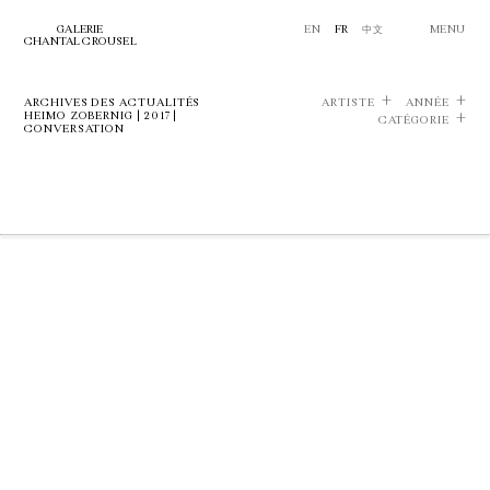
GALERIE
EN
FR
中文
MENU
CHANTAL CROUSEL
ARCHIVES DES ACTUALITÉS
ARTISTE
ANNÉE
HEIMO ZOBERNIG | 2017 |
CATÉGORIE
CONVERSATION