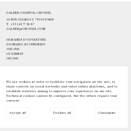
GALERIE CHANTAL CROUSEL
10 RUE CHARLOT, 75003 PARIS
T.
+33 1 42 77 38 87
GALERIE@CROUSEL.COM
HORAIRES D'OUVERTURE
DU MARDI AU VENDREDI
10H-18H
LE SAMEDI
11H-19H
LES ESPACES DE LA GALERIE SERONT FERMÉS À PARTIR DU 23 JUILLET
JUSQU'AU 4 SEPTEMBRE INCLUS
We use cookies in order to facilitate your navigation on the site, to
share content on social networks and other online platforms, and to
Facebook
Instagram
EN
FR
中文
establish statistics aiming to improve your experience on our site.
Technical cookies cannot be configured, but the others require your
consent.
Inscrivez-vous à notre newsletter
Accept all
Decline all
Customize
© Galerie Chantal Crousel 2026
Mentions légales
Cookies