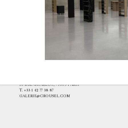
GALERIE CHANTAL CROUSEL
10 RUE CHARLOT, 75003 PARIS
T.
+33 1 42 77 38 87
GALERIE@CROUSEL.COM