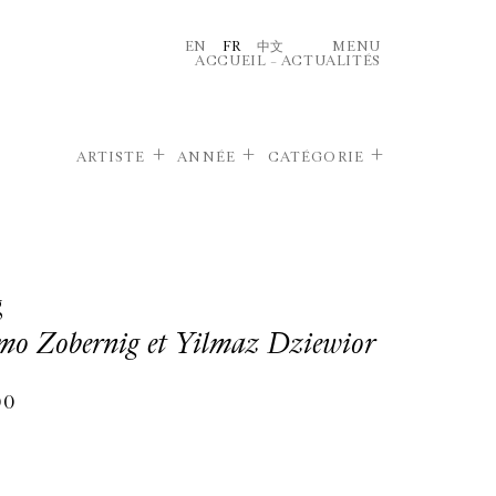
EN
FR
中文
MENU
ACCUEIL
–
ACTUALITÉS
ARTISTE
ANNÉE
CATÉGORIE
g
mo Zobernig et Yilmaz Dziewior
00