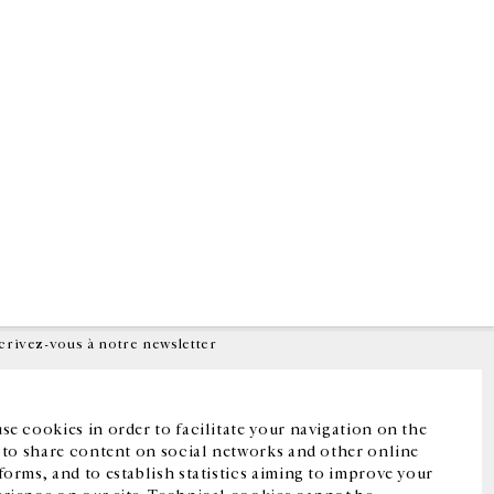
Facebook
Instagram
FR
中文
crivez-vous à notre newsletter
se cookies in order to facilitate your navigation on the
, to share content on social networks and other online
forms, and to establish statistics aiming to improve your