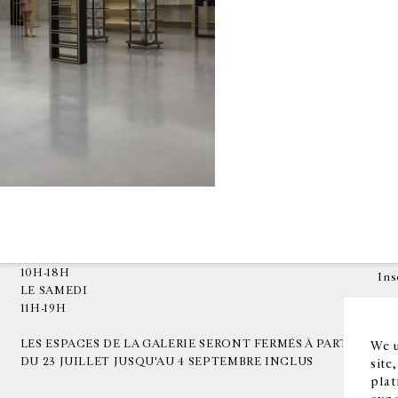
HORAIRES D'OUVERTURE
EN
DU MARDI AU VENDREDI
10H-18H
Ins
LE SAMEDI
11H-19H
LES ESPACES DE LA GALERIE SERONT FERMÉS À PARTIR
We u
DU 23 JUILLET JUSQU'AU 4 SEPTEMBRE INCLUS
site
plat