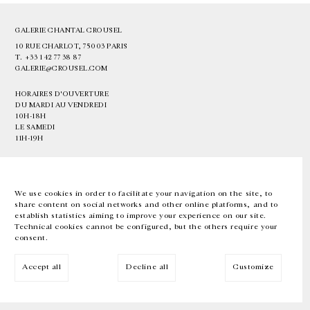
GALERIE CHANTAL CROUSEL
10 RUE CHARLOT, 75003 PARIS
T.
+33 1 42 77 38 87
GALERIE@CROUSEL.COM
HORAIRES D'OUVERTURE
DU MARDI AU VENDREDI
10H-18H
LE SAMEDI
11H-19H
LES ESPACES DE LA GALERIE SERONT FERMÉS À PARTIR DU 23 JUILLET
JUSQU'AU 4 SEPTEMBRE INCLUS
We use cookies in order to facilitate your navigation on the site, to
share content on social networks and other online platforms, and to
Facebook
Instagram
EN
FR
中文
establish statistics aiming to improve your experience on our site.
Technical cookies cannot be configured, but the others require your
consent.
Inscrivez-vous à notre newsletter
Accept all
Decline all
Customize
© Galerie Chantal Crousel 2026
Mentions légales
Cookies