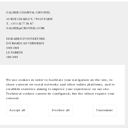
GALERIE CHANTAL CROUSEL
10 RUE CHARLOT, 75003 PARIS
T.
+33 1 42 77 38 87
GALERIE@CROUSEL.COM
HORAIRES D'OUVERTURE
DU MARDI AU VENDREDI
10H-18H
LE SAMEDI
11H-19H
LES ESPACES DE LA GALERIE SERONT FERMÉS À PARTIR DU 23 JUILLET
JUSQU'AU 4 SEPTEMBRE INCLUS
We use cookies in order to facilitate your navigation on the site, to
share content on social networks and other online platforms, and to
Facebook
Instagram
EN
FR
中文
establish statistics aiming to improve your experience on our site.
Technical cookies cannot be configured, but the others require your
consent.
Inscrivez-vous à notre newsletter
Accept all
Decline all
Customize
© Galerie Chantal Crousel 2026
Mentions légales
Cookies