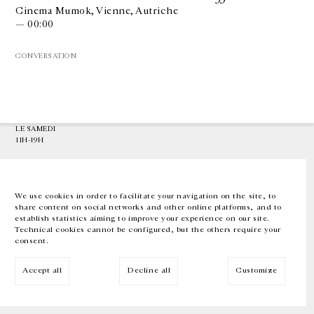
Cinema Mumok, Vienne, Autriche
— 00:00
GALERIE CHANTAL CROUSEL
10 RUE CHARLOT, 75003 PARIS
CONVERSATION
T.
+33 1 42 77 38 87
GALERIE@CROUSEL.COM
HORAIRES D'OUVERTURE
DU MARDI AU VENDREDI
10H-18H
LE SAMEDI
11H-19H
LES ESPACES DE LA GALERIE SERONT FERMÉS À PARTIR DU 23 JUILLET
JUSQU'AU 4 SEPTEMBRE INCLUS
We use cookies in order to facilitate your navigation on the site, to
share content on social networks and other online platforms, and to
Facebook
Instagram
EN
FR
中文
establish statistics aiming to improve your experience on our site.
Technical cookies cannot be configured, but the others require your
consent.
Inscrivez-vous à notre newsletter
Accept all
Decline all
Customize
© Galerie Chantal Crousel 2026
Mentions légales
Cookies