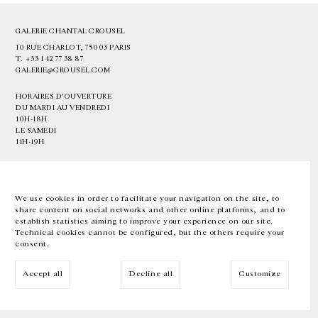
GALERIE CHANTAL CROUSEL
10 RUE CHARLOT, 75003 PARIS
T.
+33 1 42 77 38 87
GALERIE@CROUSEL.COM
HORAIRES D'OUVERTURE
DU MARDI AU VENDREDI
10H-18H
LE SAMEDI
11H-19H
LES ESPACES DE LA GALERIE SERONT FERMÉS À PARTIR DU 23 JUILLET
JUSQU'AU 4 SEPTEMBRE INCLUS
We use cookies in order to facilitate your navigation on the site, to
share content on social networks and other online platforms, and to
Facebook
Instagram
EN
FR
中文
establish statistics aiming to improve your experience on our site.
Technical cookies cannot be configured, but the others require your
consent.
Inscrivez-vous à notre newsletter
Accept all
Decline all
Customize
© Galerie Chantal Crousel 2026
Mentions légales
Cookies