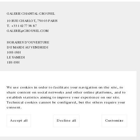
GALERIE CHANTAL CROUSEL
10 RUE CHARLOT, 75003 PARIS
T.
+33 1 42 77 38 87
GALERIE@CROUSEL.COM
HORAIRES D'OUVERTURE
DU MARDI AU VENDREDI
10H-18H
LE SAMEDI
11H-19H
LES ESPACES DE LA GALERIE SERONT FERMÉS À PARTIR DU 23 JUILLET
JUSQU'AU 4 SEPTEMBRE INCLUS
We use cookies in order to facilitate your navigation on the site, to
share content on social networks and other online platforms, and to
Facebook
Instagram
EN
FR
中文
establish statistics aiming to improve your experience on our site.
Technical cookies cannot be configured, but the others require your
consent.
Inscrivez-vous à notre newsletter
Accept all
Decline all
Customize
© Galerie Chantal Crousel 2026
Mentions légales
Cookies