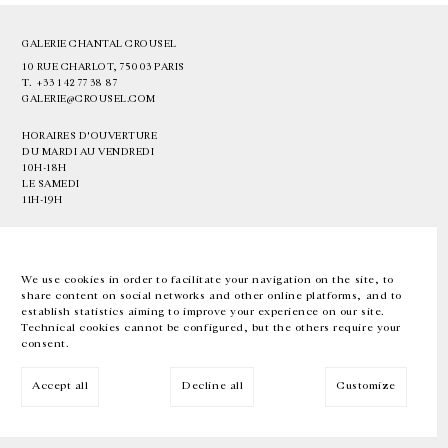
GALERIE CHANTAL CROUSEL
10 RUE CHARLOT, 75003 PARIS
T.
+33 1 42 77 38 87
GALERIE@CROUSEL.COM
HORAIRES D'OUVERTURE
DU MARDI AU VENDREDI
10H-18H
LE SAMEDI
11H-19H
LES ESPACES DE LA GALERIE SERONT FERMÉS À PARTIR DU 23 JUILLET
JUSQU'AU 4 SEPTEMBRE INCLUS
We use cookies in order to facilitate your navigation on the site, to
share content on social networks and other online platforms, and to
Facebook
Instagram
EN
FR
中文
establish statistics aiming to improve your experience on our site.
Technical cookies cannot be configured, but the others require your
consent.
Inscrivez-vous à notre newsletter
Accept all
Decline all
Customize
© Galerie Chantal Crousel 2026
Mentions légales
Cookies