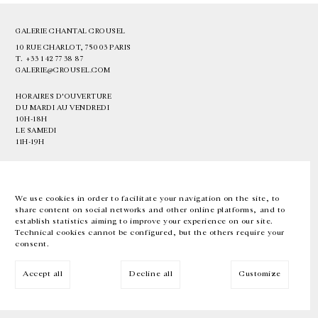
GALERIE CHANTAL CROUSEL
10 RUE CHARLOT, 75003 PARIS
T.
+33 1 42 77 38 87
GALERIE@CROUSEL.COM
HORAIRES D'OUVERTURE
DU MARDI AU VENDREDI
10H-18H
LE SAMEDI
11H-19H
LES ESPACES DE LA GALERIE SERONT FERMÉS À PARTIR DU 23 JUILLET
JUSQU'AU 4 SEPTEMBRE INCLUS
We use cookies in order to facilitate your navigation on the site, to
share content on social networks and other online platforms, and to
Facebook
Instagram
EN
FR
中文
establish statistics aiming to improve your experience on our site.
Technical cookies cannot be configured, but the others require your
consent.
Inscrivez-vous à notre newsletter
Accept all
Decline all
Customize
© Galerie Chantal Crousel 2026
Mentions légales
Cookies