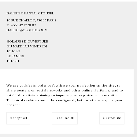
GALERIE CHANTAL CROUSEL
10 RUE CHARLOT, 75003 PARIS
T.
+33 1 42 77 38 87
GALERIE@CROUSEL.COM
HORAIRES D'OUVERTURE
DU MARDI AU VENDREDI
10H-18H
LE SAMEDI
11H-19H
LES ESPACES DE LA GALERIE SERONT FERMÉS À PARTIR DU 23 JUILLET
JUSQU'AU 4 SEPTEMBRE INCLUS
We use cookies in order to facilitate your navigation on the site, to
share content on social networks and other online platforms, and to
Facebook
Instagram
EN
FR
中文
establish statistics aiming to improve your experience on our site.
Technical cookies cannot be configured, but the others require your
consent.
Inscrivez-vous à notre newsletter
Accept all
Decline all
Customize
© Galerie Chantal Crousel 2026
Mentions légales
Cookies