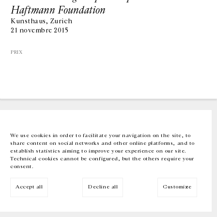
Haftmann Foundation
Kunsthaus, Zurich
GALERIE CHANTAL CROUSEL
21 novembre 2015
10 RUE CHARLOT, 75003 PARIS
T.
+33 1 42 77 38 87
GALERIE@CROUSEL.COM
PRIX
HORAIRES D'OUVERTURE
DU MARDI AU VENDREDI
10H-18H
LE SAMEDI
11H-19H
LES ESPACES DE LA GALERIE SERONT FERMÉS À PARTIR DU 23 JUILLET
JUSQU'AU 4 SEPTEMBRE INCLUS
We use cookies in order to facilitate your navigation on the site, to
share content on social networks and other online platforms, and to
Facebook
Instagram
EN
FR
中文
establish statistics aiming to improve your experience on our site.
Technical cookies cannot be configured, but the others require your
consent.
Inscrivez-vous à notre newsletter
Accept all
Decline all
Customize
© Galerie Chantal Crousel 2026
Mentions légales
Cookies