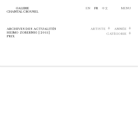
GALERIE
EN
FR
中文
MENU
CHANTAL CROUSEL
ARCHIVES DES ACTUALITÉS
ARTISTE
ANNÉE
HEIMO ZOBERNIG | 2011 |
CATÉGORIE
PRIX