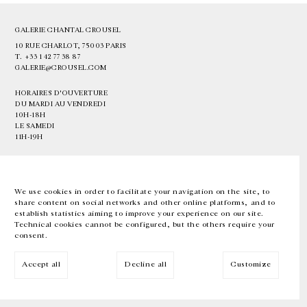
GALERIE CHANTAL CROUSEL
10 RUE CHARLOT, 75003 PARIS
T.
+33 1 42 77 38 87
GALERIE@CROUSEL.COM
HORAIRES D'OUVERTURE
DU MARDI AU VENDREDI
10H-18H
LE SAMEDI
11H-19H
LES ESPACES DE LA GALERIE SERONT FERMÉS À PARTIR DU 23 JUILLET
JUSQU'AU 4 SEPTEMBRE INCLUS
We use cookies in order to facilitate your navigation on the site, to
share content on social networks and other online platforms, and to
Facebook
Instagram
EN
FR
中文
establish statistics aiming to improve your experience on our site.
Technical cookies cannot be configured, but the others require your
consent.
Inscrivez-vous à notre newsletter
Accept all
Decline all
Customize
© Galerie Chantal Crousel 2026
Mentions légales
Cookies