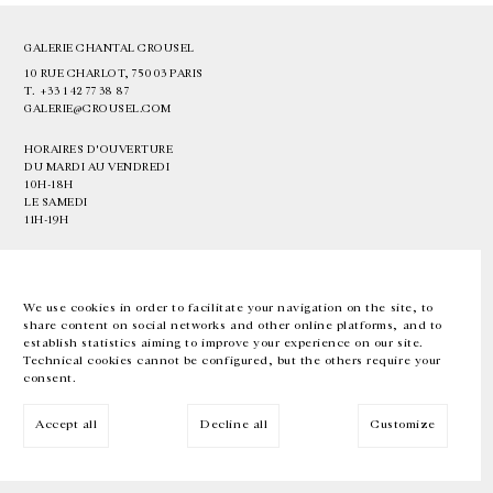
GALERIE CHANTAL CROUSEL
10 RUE CHARLOT, 75003 PARIS
T.
+33 1 42 77 38 87
GALERIE@CROUSEL.COM
HORAIRES D'OUVERTURE
DU MARDI AU VENDREDI
10H-18H
LE SAMEDI
11H-19H
LES ESPACES DE LA GALERIE SERONT FERMÉS À PARTIR DU 23 JUILLET
JUSQU'AU 4 SEPTEMBRE INCLUS
We use cookies in order to facilitate your navigation on the site, to
share content on social networks and other online platforms, and to
Facebook
Instagram
EN
FR
中文
establish statistics aiming to improve your experience on our site.
Technical cookies cannot be configured, but the others require your
consent.
Inscrivez-vous à notre newsletter
Accept all
Decline all
Customize
© Galerie Chantal Crousel 2026
Mentions légales
Cookies