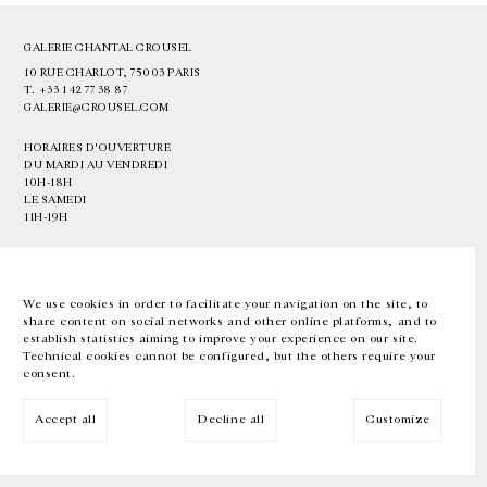
GALERIE CHANTAL CROUSEL
10 RUE CHARLOT, 75003 PARIS
T.
+33 1 42 77 38 87
GALERIE@CROUSEL.COM
HORAIRES D'OUVERTURE
DU MARDI AU VENDREDI
10H-18H
LE SAMEDI
11H-19H
LES ESPACES DE LA GALERIE SERONT FERMÉS À PARTIR DU 23 JUILLET
JUSQU'AU 4 SEPTEMBRE INCLUS
We use cookies in order to facilitate your navigation on the site, to
share content on social networks and other online platforms, and to
Facebook
Instagram
EN
FR
中文
establish statistics aiming to improve your experience on our site.
Technical cookies cannot be configured, but the others require your
consent.
Inscrivez-vous à notre newsletter
Accept all
Decline all
Customize
© Galerie Chantal Crousel 2026
Mentions légales
Cookies