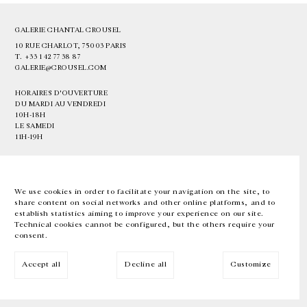
GALERIE CHANTAL CROUSEL
10 RUE CHARLOT, 75003 PARIS
T.
+33 1 42 77 38 87
GALERIE@CROUSEL.COM
HORAIRES D'OUVERTURE
DU MARDI AU VENDREDI
10H-18H
LE SAMEDI
11H-19H
LES ESPACES DE LA GALERIE SERONT FERMÉS À PARTIR DU 23 JUILLET
JUSQU'AU 4 SEPTEMBRE INCLUS
We use cookies in order to facilitate your navigation on the site, to
share content on social networks and other online platforms, and to
Facebook
Instagram
EN
FR
中文
establish statistics aiming to improve your experience on our site.
Technical cookies cannot be configured, but the others require your
consent.
Inscrivez-vous à notre newsletter
Accept all
Decline all
Customize
© Galerie Chantal Crousel 2026
Mentions légales
Cookies