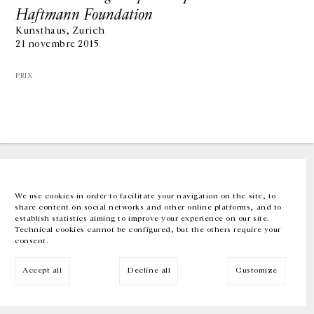
Haftmann Foundation
Kunsthaus, Zurich
GALERIE CHANTAL CROUSEL
21 novembre 2015
10 RUE CHARLOT, 75003 PARIS
T.
+33 1 42 77 38 87
GALERIE@CROUSEL.COM
PRIX
HORAIRES D'OUVERTURE
DU MARDI AU VENDREDI
10H-18H
LE SAMEDI
11H-19H
LES ESPACES DE LA GALERIE SERONT FERMÉS À PARTIR DU 23 JUILLET
JUSQU'AU 4 SEPTEMBRE INCLUS
We use cookies in order to facilitate your navigation on the site, to
share content on social networks and other online platforms, and to
Facebook
Instagram
EN
FR
中文
establish statistics aiming to improve your experience on our site.
Technical cookies cannot be configured, but the others require your
consent.
Inscrivez-vous à notre newsletter
Accept all
Decline all
Customize
© Galerie Chantal Crousel 2026
Mentions légales
Cookies