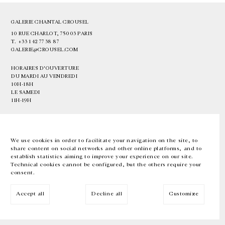
GALERIE CHANTAL CROUSEL
10 RUE CHARLOT, 75003 PARIS
T.
+33 1 42 77 38 87
GALERIE@CROUSEL.COM
HORAIRES D'OUVERTURE
DU MARDI AU VENDREDI
10H-18H
LE SAMEDI
11H-19H
LES ESPACES DE LA GALERIE SERONT FERMÉS À PARTIR DU 23 JUILLET
JUSQU'AU 4 SEPTEMBRE INCLUS
We use cookies in order to facilitate your navigation on the site, to
share content on social networks and other online platforms, and to
Facebook
Instagram
EN
FR
中文
establish statistics aiming to improve your experience on our site.
Technical cookies cannot be configured, but the others require your
consent.
Inscrivez-vous à notre newsletter
Accept all
Decline all
Customize
© Galerie Chantal Crousel 2026
Mentions légales
Cookies