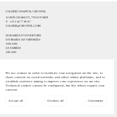
GALERIE CHANTAL CROUSEL
10 RUE CHARLOT, 75003 PARIS
T.
+33 1 42 77 38 87
GALERIE@CROUSEL.COM
HORAIRES D'OUVERTURE
DU MARDI AU VENDREDI
10H-18H
LE SAMEDI
11H-19H
LES ESPACES DE LA GALERIE SERONT FERMÉS À PARTIR DU 23 JUILLET
JUSQU'AU 4 SEPTEMBRE INCLUS
We use cookies in order to facilitate your navigation on the site, to
share content on social networks and other online platforms, and to
Facebook
Instagram
EN
FR
中文
establish statistics aiming to improve your experience on our site.
Technical cookies cannot be configured, but the others require your
consent.
Inscrivez-vous à notre newsletter
Accept all
Decline all
Customize
© Galerie Chantal Crousel 2026
Mentions légales
Cookies