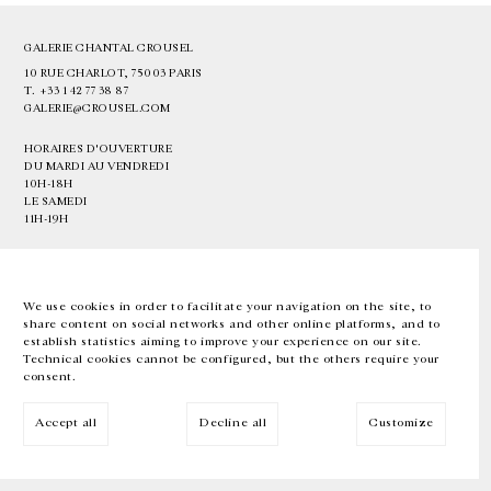
GALERIE CHANTAL CROUSEL
10 RUE CHARLOT, 75003 PARIS
T.
+33 1 42 77 38 87
GALERIE@CROUSEL.COM
HORAIRES D'OUVERTURE
DU MARDI AU VENDREDI
10H-18H
LE SAMEDI
11H-19H
LES ESPACES DE LA GALERIE SERONT FERMÉS À PARTIR DU 23 JUILLET
JUSQU'AU 4 SEPTEMBRE INCLUS
We use cookies in order to facilitate your navigation on the site, to
share content on social networks and other online platforms, and to
Facebook
Instagram
EN
FR
中文
establish statistics aiming to improve your experience on our site.
Technical cookies cannot be configured, but the others require your
consent.
Inscrivez-vous à notre newsletter
Accept all
Decline all
Customize
© Galerie Chantal Crousel 2026
Mentions légales
Cookies