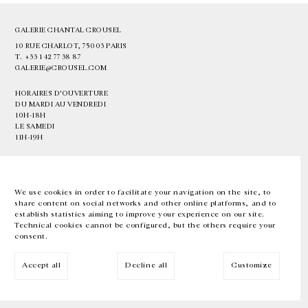
GALERIE CHANTAL CROUSEL
10 RUE CHARLOT, 75003 PARIS
T.
+33 1 42 77 38 87
GALERIE@CROUSEL.COM
HORAIRES D'OUVERTURE
DU MARDI AU VENDREDI
10H-18H
LE SAMEDI
11H-19H
LES ESPACES DE LA GALERIE SERONT FERMÉS À PARTIR DU 23 JUILLET
JUSQU'AU 4 SEPTEMBRE INCLUS
We use cookies in order to facilitate your navigation on the site, to
share content on social networks and other online platforms, and to
Facebook
Instagram
EN
FR
中文
establish statistics aiming to improve your experience on our site.
Technical cookies cannot be configured, but the others require your
consent.
Inscrivez-vous à notre newsletter
Accept all
Decline all
Customize
© Galerie Chantal Crousel 2026
Mentions légales
Cookies