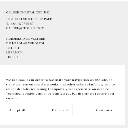
GALERIE CHANTAL CROUSEL
10 RUE CHARLOT, 75003 PARIS
T.
+33 1 42 77 38 87
GALERIE@CROUSEL.COM
HORAIRES D'OUVERTURE
DU MARDI AU VENDREDI
10H-18H
LE SAMEDI
11H-19H
LES ESPACES DE LA GALERIE SERONT FERMÉS À PARTIR DU 23 JUILLET
JUSQU'AU 4 SEPTEMBRE INCLUS
We use cookies in order to facilitate your navigation on the site, to
share content on social networks and other online platforms, and to
Facebook
Instagram
EN
FR
中文
establish statistics aiming to improve your experience on our site.
Technical cookies cannot be configured, but the others require your
consent.
Inscrivez-vous à notre newsletter
Accept all
Decline all
Customize
© Galerie Chantal Crousel 2026
Mentions légales
Cookies