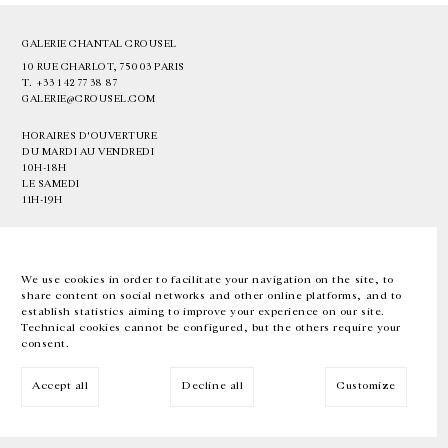
GALERIE CHANTAL CROUSEL
10 RUE CHARLOT, 75003 PARIS
T.
+33 1 42 77 38 87
GALERIE@CROUSEL.COM
HORAIRES D'OUVERTURE
DU MARDI AU VENDREDI
10H-18H
LE SAMEDI
11H-19H
LES ESPACES DE LA GALERIE SERONT FERMÉS À PARTIR DU 23 JUILLET
JUSQU'AU 4 SEPTEMBRE INCLUS
We use cookies in order to facilitate your navigation on the site, to
share content on social networks and other online platforms, and to
Facebook
Instagram
EN
FR
中文
establish statistics aiming to improve your experience on our site.
Technical cookies cannot be configured, but the others require your
consent.
Inscrivez-vous à notre newsletter
Accept all
Decline all
Customize
© Galerie Chantal Crousel 2026
Mentions légales
Cookies