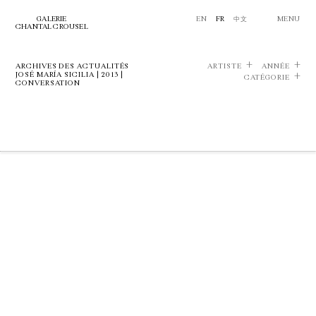
GALERIE
EN
FR
中文
MENU
CHANTAL CROUSEL
ARCHIVES DES ACTUALITÉS
ARTISTE
ANNÉE
JOSÉ MARÍA SICILIA | 2013 |
CATÉGORIE
CONVERSATION