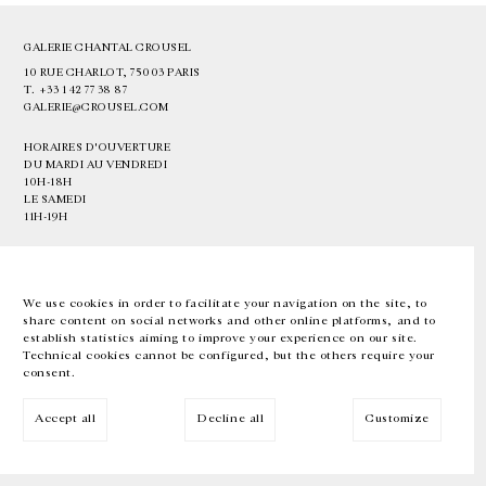
GALERIE CHANTAL CROUSEL
10 RUE CHARLOT, 75003 PARIS
T.
+33 1 42 77 38 87
GALERIE@CROUSEL.COM
HORAIRES D'OUVERTURE
DU MARDI AU VENDREDI
10H-18H
LE SAMEDI
11H-19H
LES ESPACES DE LA GALERIE SERONT FERMÉS À PARTIR DU 23 JUILLET
JUSQU'AU 4 SEPTEMBRE INCLUS
We use cookies in order to facilitate your navigation on the site, to
share content on social networks and other online platforms, and to
Facebook
Instagram
EN
FR
中文
establish statistics aiming to improve your experience on our site.
Technical cookies cannot be configured, but the others require your
consent.
Inscrivez-vous à notre newsletter
Accept all
Decline all
Customize
© Galerie Chantal Crousel 2026
Mentions légales
Cookies