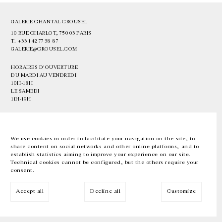
GALERIE CHANTAL CROUSEL
10 RUE CHARLOT, 75003 PARIS
T.
+33 1 42 77 38 87
GALERIE@CROUSEL.COM
HORAIRES D'OUVERTURE
DU MARDI AU VENDREDI
10H-18H
LE SAMEDI
11H-19H
LES ESPACES DE LA GALERIE SERONT FERMÉS À PARTIR DU 23 JUILLET
JUSQU'AU 4 SEPTEMBRE INCLUS
We use cookies in order to facilitate your navigation on the site, to
share content on social networks and other online platforms, and to
Facebook
Instagram
EN
FR
中文
establish statistics aiming to improve your experience on our site.
Technical cookies cannot be configured, but the others require your
consent.
Inscrivez-vous à notre newsletter
Accept all
Decline all
Customize
© Galerie Chantal Crousel 2026
Mentions légales
Cookies