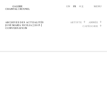
GALERIE
EN
FR
中文
MENU
CHANTAL CROUSEL
ARCHIVES DES ACTUALITÉS
ARTISTE
ANNÉE
JOSÉ MARÍA SICILIA | 2015 |
CATÉGORIE
CONVERSATION