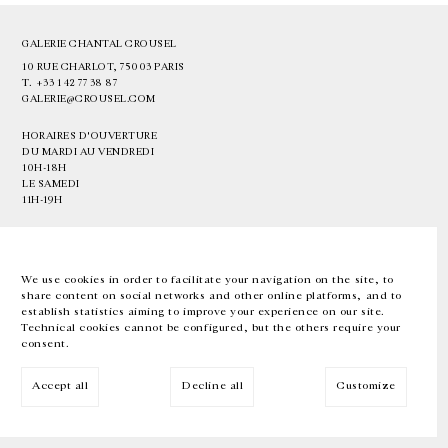
GALERIE CHANTAL CROUSEL
10 RUE CHARLOT, 75003 PARIS
T.
+33 1 42 77 38 87
GALERIE@CROUSEL.COM
HORAIRES D'OUVERTURE
DU MARDI AU VENDREDI
10H-18H
LE SAMEDI
11H-19H
LES ESPACES DE LA GALERIE SERONT FERMÉS À PARTIR DU 23 JUILLET
JUSQU'AU 4 SEPTEMBRE INCLUS
We use cookies in order to facilitate your navigation on the site, to
share content on social networks and other online platforms, and to
Facebook
Instagram
EN
FR
中文
establish statistics aiming to improve your experience on our site.
Technical cookies cannot be configured, but the others require your
consent.
Inscrivez-vous à notre newsletter
Accept all
Decline all
Customize
© Galerie Chantal Crousel 2026
Mentions légales
Cookies