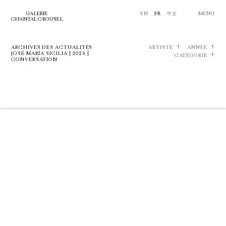
GALERIE
EN
FR
中文
MENU
CHANTAL CROUSEL
ARCHIVES DES ACTUALITÉS
ARTISTE
ANNÉE
JOSÉ MARÍA SICILIA | 2024 |
CATÉGORIE
CONVERSATION