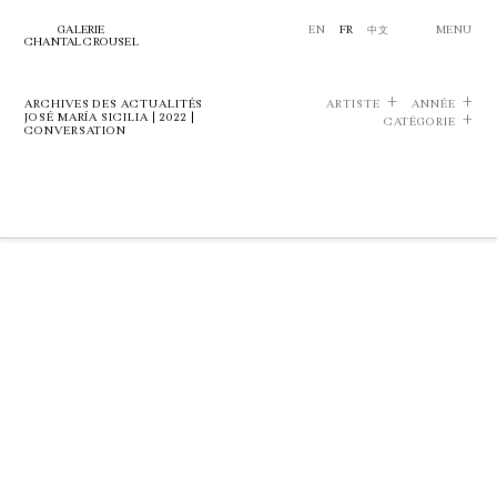
GALERIE
EN
FR
中文
MENU
CHANTAL CROUSEL
ARCHIVES DES ACTUALITÉS
ARTISTE
ANNÉE
JOSÉ MARÍA SICILIA | 2022 |
CATÉGORIE
CONVERSATION