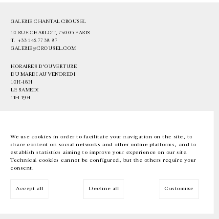
GALERIE CHANTAL CROUSEL
10 RUE CHARLOT, 75003 PARIS
T.
+33 1 42 77 38 87
GALERIE@CROUSEL.COM
HORAIRES D'OUVERTURE
DU MARDI AU VENDREDI
10H-18H
LE SAMEDI
11H-19H
LES ESPACES DE LA GALERIE SERONT FERMÉS À PARTIR DU 23 JUILLET
JUSQU'AU 4 SEPTEMBRE INCLUS
We use cookies in order to facilitate your navigation on the site, to
share content on social networks and other online platforms, and to
Facebook
Instagram
EN
FR
中文
establish statistics aiming to improve your experience on our site.
Technical cookies cannot be configured, but the others require your
consent.
Inscrivez-vous à notre newsletter
Accept all
Decline all
Customize
© Galerie Chantal Crousel 2026
Mentions légales
Cookies