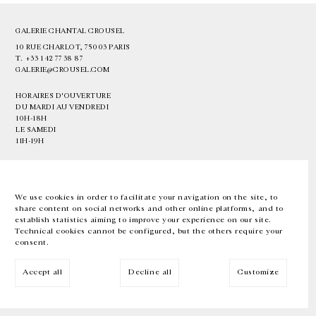
GALERIE CHANTAL CROUSEL
10 RUE CHARLOT, 75003 PARIS
T.
+33 1 42 77 38 87
GALERIE@CROUSEL.COM
HORAIRES D'OUVERTURE
DU MARDI AU VENDREDI
10H-18H
LE SAMEDI
11H-19H
LES ESPACES DE LA GALERIE SERONT FERMÉS À PARTIR DU 23 JUILLET
JUSQU'AU 4 SEPTEMBRE INCLUS
We use cookies in order to facilitate your navigation on the site, to
share content on social networks and other online platforms, and to
Facebook
Instagram
EN
FR
中文
establish statistics aiming to improve your experience on our site.
Technical cookies cannot be configured, but the others require your
consent.
Inscrivez-vous à notre newsletter
Accept all
Decline all
Customize
© Galerie Chantal Crousel 2026
Mentions légales
Cookies