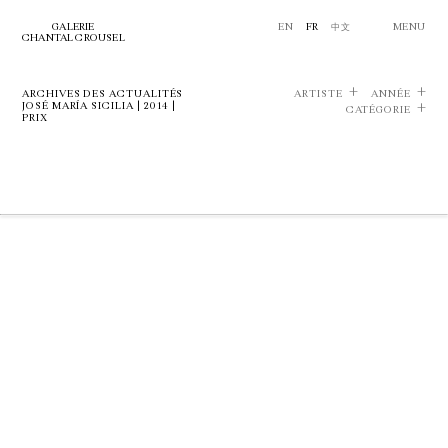
GALERIE
EN
FR
中文
MENU
CHANTAL CROUSEL
ARCHIVES DES ACTUALITÉS
ARTISTE
ANNÉE
JOSÉ MARÍA SICILIA | 2014 |
CATÉGORIE
PRIX