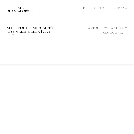
GALERIE
EN
FR
中文
MENU
CHANTAL CROUSEL
ARCHIVES DES ACTUALITÉS
ARTISTE
ANNÉE
JOSÉ MARÍA SICILIA | 2022 |
CATÉGORIE
PRIX