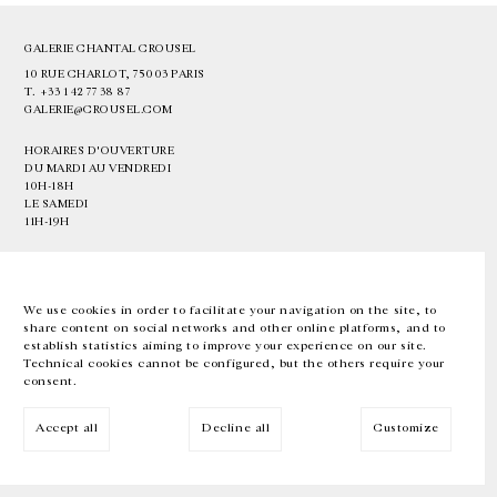
GALERIE CHANTAL CROUSEL
10 RUE CHARLOT, 75003 PARIS
T.
+33 1 42 77 38 87
GALERIE@CROUSEL.COM
HORAIRES D'OUVERTURE
DU MARDI AU VENDREDI
10H-18H
LE SAMEDI
11H-19H
LES ESPACES DE LA GALERIE SERONT FERMÉS À PARTIR DU 23 JUILLET
JUSQU'AU 4 SEPTEMBRE INCLUS
We use cookies in order to facilitate your navigation on the site, to
share content on social networks and other online platforms, and to
Facebook
Instagram
EN
FR
中文
establish statistics aiming to improve your experience on our site.
Technical cookies cannot be configured, but the others require your
consent.
Inscrivez-vous à notre newsletter
Accept all
Decline all
Customize
© Galerie Chantal Crousel 2026
Mentions légales
Cookies