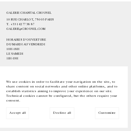
GALERIE CHANTAL CROUSEL
10 RUE CHARLOT, 75003 PARIS
T.
+33 1 42 77 38 87
GALERIE@CROUSEL.COM
HORAIRES D'OUVERTURE
DU MARDI AU VENDREDI
10H-18H
LE SAMEDI
11H-19H
LES ESPACES DE LA GALERIE SERONT FERMÉS À PARTIR DU 23 JUILLET
JUSQU'AU 4 SEPTEMBRE INCLUS
We use cookies in order to facilitate your navigation on the site, to
share content on social networks and other online platforms, and to
Facebook
Instagram
EN
FR
中文
establish statistics aiming to improve your experience on our site.
Technical cookies cannot be configured, but the others require your
consent.
Inscrivez-vous à notre newsletter
Accept all
Decline all
Customize
© Galerie Chantal Crousel 2026
Mentions légales
Cookies