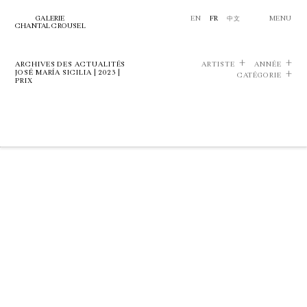
GALERIE
EN
FR
中文
MENU
CHANTAL CROUSEL
ARCHIVES DES ACTUALITÉS
ARTISTE
ANNÉE
JOSÉ MARÍA SICILIA | 2023 |
CATÉGORIE
PRIX