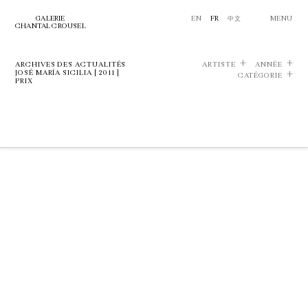
GALERIE
EN
FR
中文
MENU
CHANTAL CROUSEL
ARCHIVES DES ACTUALITÉS
ARTISTE
ANNÉE
JOSÉ MARÍA SICILIA | 2011 |
CATÉGORIE
PRIX