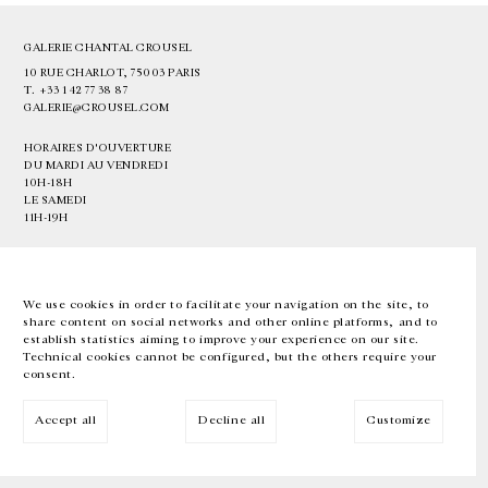
GALERIE CHANTAL CROUSEL
10 RUE CHARLOT, 75003 PARIS
T.
+33 1 42 77 38 87
GALERIE@CROUSEL.COM
HORAIRES D'OUVERTURE
DU MARDI AU VENDREDI
10H-18H
LE SAMEDI
11H-19H
LES ESPACES DE LA GALERIE SERONT FERMÉS À PARTIR DU 23 JUILLET
JUSQU'AU 4 SEPTEMBRE INCLUS
We use cookies in order to facilitate your navigation on the site, to
share content on social networks and other online platforms, and to
Facebook
Instagram
EN
FR
中文
establish statistics aiming to improve your experience on our site.
Technical cookies cannot be configured, but the others require your
consent.
Inscrivez-vous à notre newsletter
Accept all
Decline all
Customize
© Galerie Chantal Crousel 2026
Mentions légales
Cookies