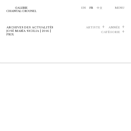
GALERIE
EN
FR
中文
MENU
CHANTAL CROUSEL
ARCHIVES DES ACTUALITÉS
ARTISTE
ANNÉE
JOSÉ MARÍA SICILIA | 2016 |
CATÉGORIE
PRIX