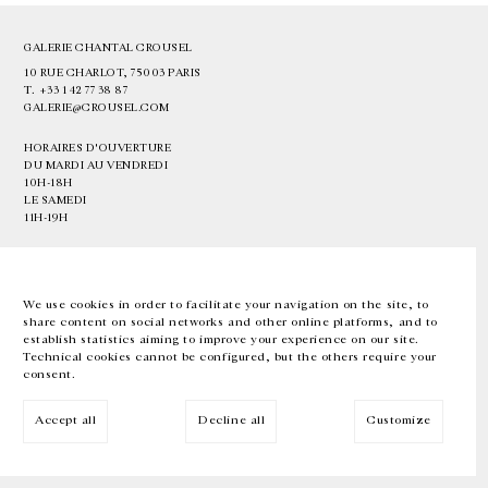
GALERIE CHANTAL CROUSEL
10 RUE CHARLOT, 75003 PARIS
T.
+33 1 42 77 38 87
GALERIE@CROUSEL.COM
HORAIRES D'OUVERTURE
DU MARDI AU VENDREDI
10H-18H
LE SAMEDI
11H-19H
LES ESPACES DE LA GALERIE SERONT FERMÉS À PARTIR DU 23 JUILLET
JUSQU'AU 4 SEPTEMBRE INCLUS
We use cookies in order to facilitate your navigation on the site, to
share content on social networks and other online platforms, and to
Facebook
Instagram
EN
FR
中文
establish statistics aiming to improve your experience on our site.
Technical cookies cannot be configured, but the others require your
consent.
Inscrivez-vous à notre newsletter
Accept all
Decline all
Customize
© Galerie Chantal Crousel 2026
Mentions légales
Cookies