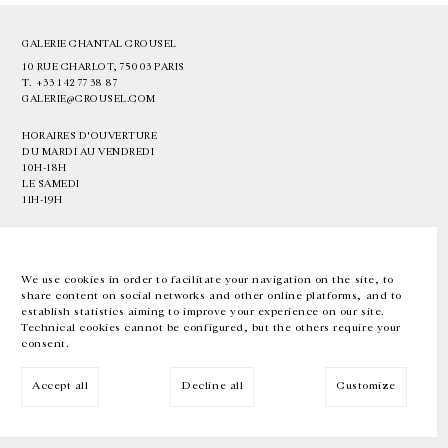
GALERIE CHANTAL CROUSEL
10 RUE CHARLOT, 75003 PARIS
T.
+33 1 42 77 38 87
GALERIE@CROUSEL.COM
HORAIRES D'OUVERTURE
DU MARDI AU VENDREDI
10H-18H
LE SAMEDI
11H-19H
LES ESPACES DE LA GALERIE SERONT FERMÉS À PARTIR DU 23 JUILLET
JUSQU'AU 4 SEPTEMBRE INCLUS
We use cookies in order to facilitate your navigation on the site, to
share content on social networks and other online platforms, and to
Facebook
Instagram
EN
FR
中文
establish statistics aiming to improve your experience on our site.
Technical cookies cannot be configured, but the others require your
consent.
Inscrivez-vous à notre newsletter
Accept all
Decline all
Customize
© Galerie Chantal Crousel 2026
Mentions légales
Cookies