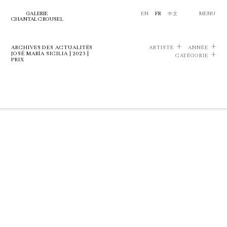
GALERIE
EN
FR
中文
MENU
CHANTAL CROUSEL
ARCHIVES DES ACTUALITÉS
ARTISTE
ANNÉE
JOSÉ MARÍA SICILIA | 2023 |
CATÉGORIE
PRIX