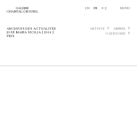
GALERIE
EN
FR
中文
MENU
CHANTAL CROUSEL
ARCHIVES DES ACTUALITÉS
ARTISTE
ANNÉE
JOSÉ MARÍA SICILIA | 2014 |
CATÉGORIE
PRIX