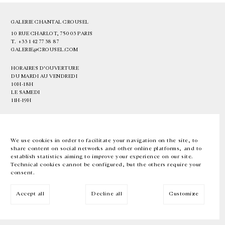
GALERIE CHANTAL CROUSEL
10 RUE CHARLOT, 75003 PARIS
T.
+33 1 42 77 38 87
GALERIE@CROUSEL.COM
HORAIRES D'OUVERTURE
DU MARDI AU VENDREDI
10H-18H
LE SAMEDI
11H-19H
LES ESPACES DE LA GALERIE SERONT FERMÉS À PARTIR DU 23 JUILLET
JUSQU'AU 4 SEPTEMBRE INCLUS
We use cookies in order to facilitate your navigation on the site, to
share content on social networks and other online platforms, and to
Facebook
Instagram
EN
FR
中文
establish statistics aiming to improve your experience on our site.
Technical cookies cannot be configured, but the others require your
consent.
Inscrivez-vous à notre newsletter
Accept all
Decline all
Customize
© Galerie Chantal Crousel 2026
Mentions légales
Cookies