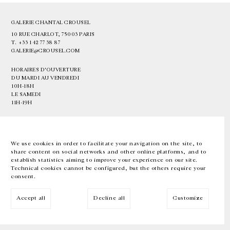
GALERIE CHANTAL CROUSEL
10 RUE CHARLOT, 75003 PARIS
T.
+33 1 42 77 38 87
GALERIE@CROUSEL.COM
HORAIRES D'OUVERTURE
DU MARDI AU VENDREDI
10H-18H
LE SAMEDI
11H-19H
LES ESPACES DE LA GALERIE SERONT FERMÉS À PARTIR DU 23 JUILLET
JUSQU'AU 4 SEPTEMBRE INCLUS
We use cookies in order to facilitate your navigation on the site, to
share content on social networks and other online platforms, and to
Facebook
Instagram
EN
FR
中文
establish statistics aiming to improve your experience on our site.
Technical cookies cannot be configured, but the others require your
consent.
Inscrivez-vous à notre newsletter
Accept all
Decline all
Customize
© Galerie Chantal Crousel 2026
Mentions légales
Cookies