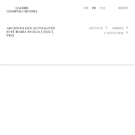
GALERIE
EN
FR
中文
MENU
CHANTAL CROUSEL
ARCHIVES DES ACTUALITÉS
ARTISTE
ANNÉE
JOSÉ MARÍA SICILIA | 2022 |
CATÉGORIE
PRIX