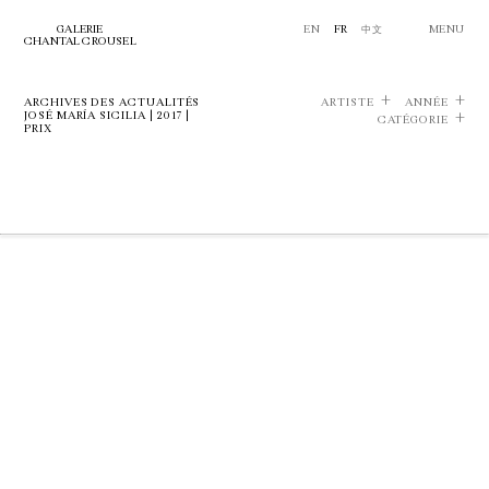
GALERIE
EN
FR
中文
MENU
CHANTAL CROUSEL
ARCHIVES DES ACTUALITÉS
ARTISTE
ANNÉE
JOSÉ MARÍA SICILIA | 2017 |
CATÉGORIE
PRIX