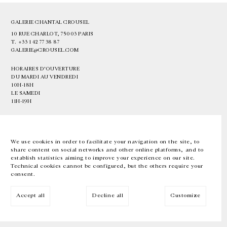
GALERIE CHANTAL CROUSEL
10 RUE CHARLOT, 75003 PARIS
T.
+33 1 42 77 38 87
GALERIE@CROUSEL.COM
HORAIRES D'OUVERTURE
DU MARDI AU VENDREDI
10H-18H
LE SAMEDI
11H-19H
LES ESPACES DE LA GALERIE SERONT FERMÉS À PARTIR DU 23 JUILLET
JUSQU'AU 4 SEPTEMBRE INCLUS
We use cookies in order to facilitate your navigation on the site, to
share content on social networks and other online platforms, and to
Facebook
Instagram
EN
FR
中文
establish statistics aiming to improve your experience on our site.
Technical cookies cannot be configured, but the others require your
consent.
Inscrivez-vous à notre newsletter
Accept all
Decline all
Customize
© Galerie Chantal Crousel 2026
Mentions légales
Cookies