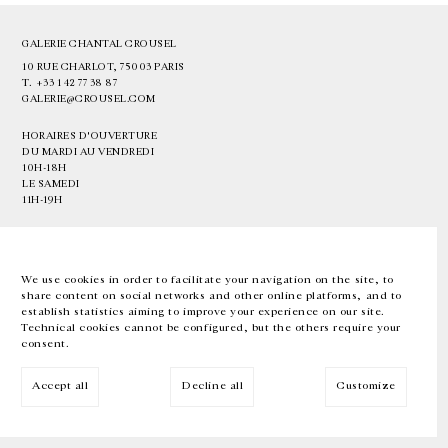
GALERIE CHANTAL CROUSEL
10 RUE CHARLOT, 75003 PARIS
T.
+33 1 42 77 38 87
GALERIE@CROUSEL.COM
HORAIRES D'OUVERTURE
DU MARDI AU VENDREDI
10H-18H
LE SAMEDI
11H-19H
LES ESPACES DE LA GALERIE SERONT FERMÉS À PARTIR DU 23 JUILLET
JUSQU'AU 4 SEPTEMBRE INCLUS
We use cookies in order to facilitate your navigation on the site, to
share content on social networks and other online platforms, and to
Facebook
Instagram
EN
FR
中文
establish statistics aiming to improve your experience on our site.
Technical cookies cannot be configured, but the others require your
consent.
Inscrivez-vous à notre newsletter
Accept all
Decline all
Customize
© Galerie Chantal Crousel 2026
Mentions légales
Cookies