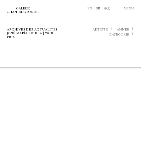
GALERIE
EN
FR
中文
MENU
CHANTAL CROUSEL
ARCHIVES DES ACTUALITÉS
ARTISTE
ANNÉE
JOSÉ MARÍA SICILIA | 2018 |
CATÉGORIE
PRIX