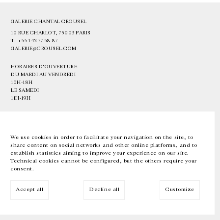
GALERIE CHANTAL CROUSEL
10 RUE CHARLOT, 75003 PARIS
T.
+33 1 42 77 38 87
GALERIE@CROUSEL.COM
HORAIRES D'OUVERTURE
DU MARDI AU VENDREDI
10H-18H
LE SAMEDI
11H-19H
LES ESPACES DE LA GALERIE SERONT FERMÉS À PARTIR DU 23 JUILLET
JUSQU'AU 4 SEPTEMBRE INCLUS
We use cookies in order to facilitate your navigation on the site, to
share content on social networks and other online platforms, and to
Facebook
Instagram
EN
FR
中文
establish statistics aiming to improve your experience on our site.
Technical cookies cannot be configured, but the others require your
consent.
Inscrivez-vous à notre newsletter
Accept all
Decline all
Customize
© Galerie Chantal Crousel 2026
Mentions légales
Cookies