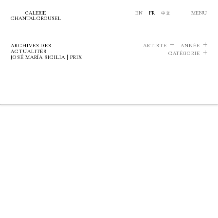
GALERIE
EN
FR
中文
MENU
CHANTAL CROUSEL
ARCHIVES DES
ARTISTE
ANNÉE
ACTUALITÉS
CATÉGORIE
JOSÉ MARÍA SICILIA | PRIX