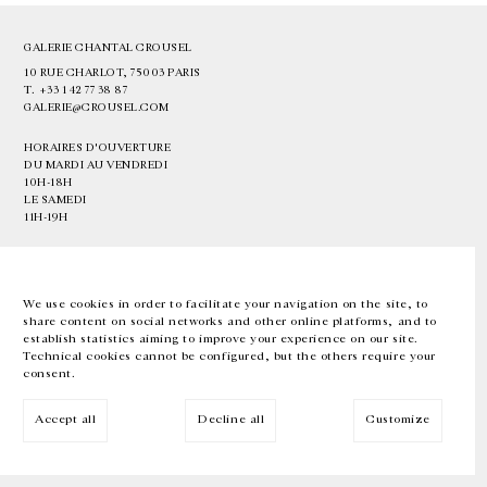
GALERIE CHANTAL CROUSEL
10 RUE CHARLOT, 75003 PARIS
T.
+33 1 42 77 38 87
GALERIE@CROUSEL.COM
HORAIRES D'OUVERTURE
DU MARDI AU VENDREDI
10H-18H
LE SAMEDI
11H-19H
LES ESPACES DE LA GALERIE SERONT FERMÉS À PARTIR DU 23 JUILLET
JUSQU'AU 4 SEPTEMBRE INCLUS
We use cookies in order to facilitate your navigation on the site, to
share content on social networks and other online platforms, and to
Facebook
Instagram
EN
FR
中文
establish statistics aiming to improve your experience on our site.
Technical cookies cannot be configured, but the others require your
consent.
Inscrivez-vous à notre newsletter
Accept all
Decline all
Customize
© Galerie Chantal Crousel 2026
Mentions légales
Cookies