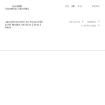
GALERIE
EN
FR
中文
MENU
CHANTAL CROUSEL
ARCHIVES DES ACTUALITÉS
ARTISTE
ANNÉE
JOSÉ MARÍA SICILIA | 2012 |
CATÉGORIE
PRIX