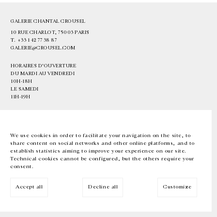
GALERIE CHANTAL CROUSEL
10 RUE CHARLOT, 75003 PARIS
T.
+33 1 42 77 38 87
GALERIE@CROUSEL.COM
HORAIRES D'OUVERTURE
DU MARDI AU VENDREDI
10H-18H
LE SAMEDI
11H-19H
LES ESPACES DE LA GALERIE SERONT FERMÉS À PARTIR DU 23 JUILLET
JUSQU'AU 4 SEPTEMBRE INCLUS
We use cookies in order to facilitate your navigation on the site, to
share content on social networks and other online platforms, and to
Facebook
Instagram
EN
FR
中文
establish statistics aiming to improve your experience on our site.
Technical cookies cannot be configured, but the others require your
consent.
Inscrivez-vous à notre newsletter
Accept all
Decline all
Customize
© Galerie Chantal Crousel 2026
Mentions légales
Cookies