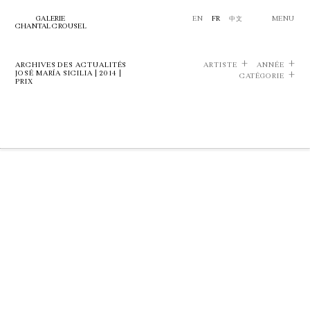
GALERIE
EN
FR
中文
MENU
CHANTAL CROUSEL
ARCHIVES DES ACTUALITÉS
ARTISTE
ANNÉE
JOSÉ MARÍA SICILIA | 2014 |
CATÉGORIE
PRIX