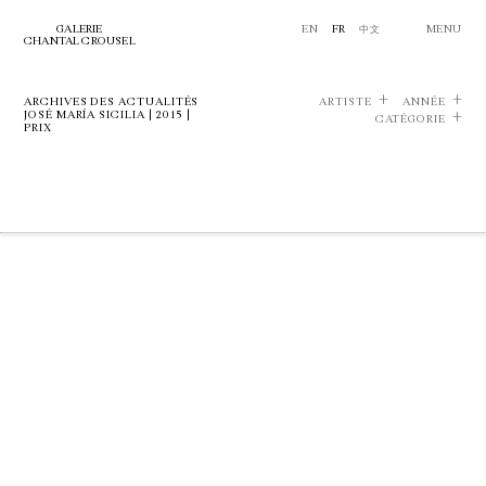
GALERIE
EN
FR
中文
MENU
CHANTAL CROUSEL
ARCHIVES DES ACTUALITÉS
ARTISTE
ANNÉE
JOSÉ MARÍA SICILIA | 2015 |
CATÉGORIE
PRIX