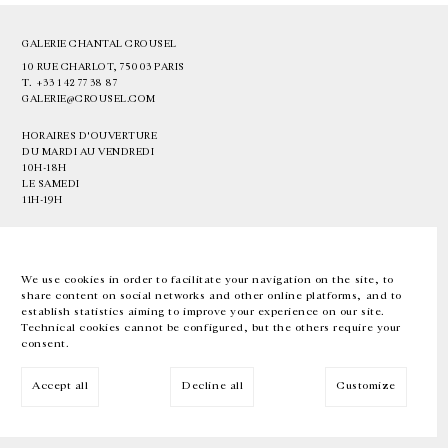
GALERIE CHANTAL CROUSEL
10 RUE CHARLOT, 75003 PARIS
T.
+33 1 42 77 38 87
GALERIE@CROUSEL.COM
HORAIRES D'OUVERTURE
DU MARDI AU VENDREDI
10H-18H
LE SAMEDI
11H-19H
LES ESPACES DE LA GALERIE SERONT FERMÉS À PARTIR DU 23 JUILLET
JUSQU'AU 4 SEPTEMBRE INCLUS
We use cookies in order to facilitate your navigation on the site, to
share content on social networks and other online platforms, and to
Facebook
Instagram
EN
FR
中文
establish statistics aiming to improve your experience on our site.
Technical cookies cannot be configured, but the others require your
consent.
Inscrivez-vous à notre newsletter
Accept all
Decline all
Customize
© Galerie Chantal Crousel 2026
Mentions légales
Cookies