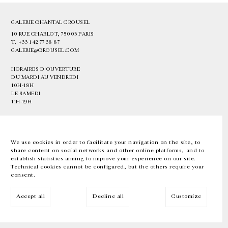
GALERIE CHANTAL CROUSEL
10 RUE CHARLOT, 75003 PARIS
T.
+33 1 42 77 38 87
GALERIE@CROUSEL.COM
HORAIRES D'OUVERTURE
DU MARDI AU VENDREDI
10H-18H
LE SAMEDI
11H-19H
LES ESPACES DE LA GALERIE SERONT FERMÉS À PARTIR DU 23 JUILLET
JUSQU'AU 4 SEPTEMBRE INCLUS
We use cookies in order to facilitate your navigation on the site, to
share content on social networks and other online platforms, and to
Facebook
Instagram
EN
FR
中文
establish statistics aiming to improve your experience on our site.
Technical cookies cannot be configured, but the others require your
consent.
Inscrivez-vous à notre newsletter
Accept all
Decline all
Customize
© Galerie Chantal Crousel 2026
Mentions légales
Cookies