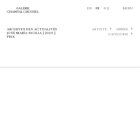
GALERIE
EN
FR
中文
MENU
CHANTAL CROUSEL
ARCHIVES DES ACTUALITÉS
ARTISTE
ANNÉE
JOSÉ MARÍA SICILIA | 2020 |
CATÉGORIE
PRIX