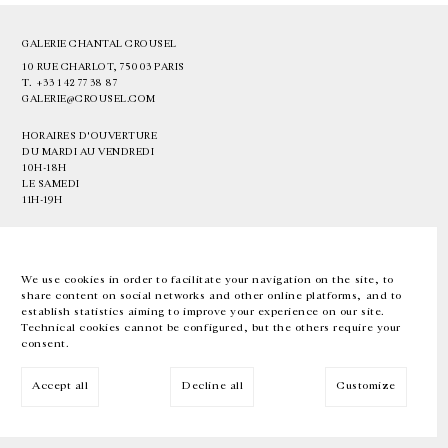
GALERIE CHANTAL CROUSEL
10 RUE CHARLOT, 75003 PARIS
T.
+33 1 42 77 38 87
GALERIE@CROUSEL.COM
HORAIRES D'OUVERTURE
DU MARDI AU VENDREDI
10H-18H
LE SAMEDI
11H-19H
LES ESPACES DE LA GALERIE SERONT FERMÉS À PARTIR DU 23 JUILLET
JUSQU'AU 4 SEPTEMBRE INCLUS
We use cookies in order to facilitate your navigation on the site, to
share content on social networks and other online platforms, and to
Facebook
Instagram
EN
FR
中文
establish statistics aiming to improve your experience on our site.
Technical cookies cannot be configured, but the others require your
consent.
Inscrivez-vous à notre newsletter
Accept all
Decline all
Customize
© Galerie Chantal Crousel 2026
Mentions légales
Cookies