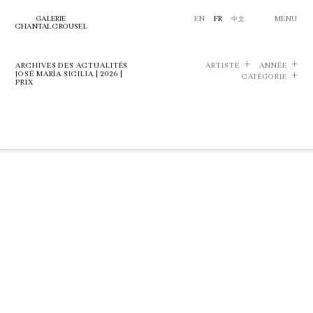
GALERIE
EN
FR
中文
MENU
CHANTAL CROUSEL
ARCHIVES DES ACTUALITÉS
ARTISTE
ANNÉE
JOSÉ MARÍA SICILIA | 2026 |
CATÉGORIE
PRIX