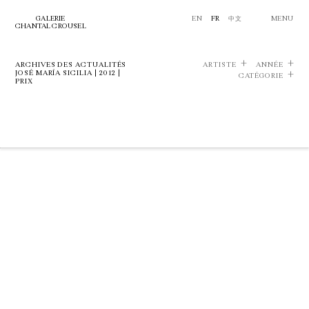
GALERIE
EN
FR
中文
MENU
CHANTAL CROUSEL
ARCHIVES DES ACTUALITÉS
ARTISTE
ANNÉE
JOSÉ MARÍA SICILIA | 2012 |
CATÉGORIE
PRIX