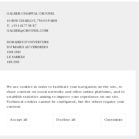
GALERIE CHANTAL CROUSEL
10 RUE CHARLOT, 75003 PARIS
T.
+33 1 42 77 38 87
GALERIE@CROUSEL.COM
HORAIRES D'OUVERTURE
DU MARDI AU VENDREDI
10H-18H
LE SAMEDI
11H-19H
LES ESPACES DE LA GALERIE SERONT FERMÉS À PARTIR DU 23 JUILLET
JUSQU'AU 4 SEPTEMBRE INCLUS
We use cookies in order to facilitate your navigation on the site, to
share content on social networks and other online platforms, and to
Facebook
Instagram
EN
FR
中文
establish statistics aiming to improve your experience on our site.
Technical cookies cannot be configured, but the others require your
consent.
Inscrivez-vous à notre newsletter
Accept all
Decline all
Customize
© Galerie Chantal Crousel 2026
Mentions légales
Cookies