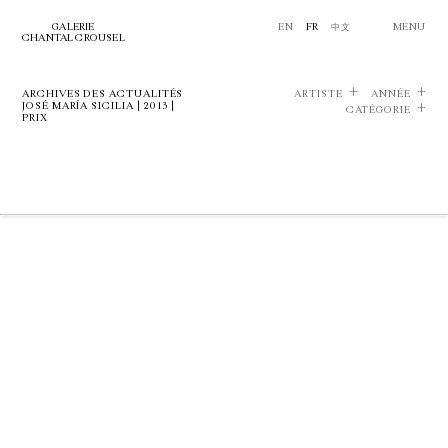
GALERIE
EN
FR
中文
MENU
CHANTAL CROUSEL
ARCHIVES DES ACTUALITÉS
ARTISTE
ANNÉE
JOSÉ MARÍA SICILIA | 2013 |
CATÉGORIE
PRIX