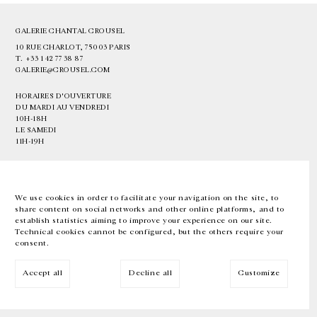
GALERIE CHANTAL CROUSEL
10 RUE CHARLOT, 75003 PARIS
T.
+33 1 42 77 38 87
GALERIE@CROUSEL.COM
HORAIRES D'OUVERTURE
DU MARDI AU VENDREDI
10H-18H
LE SAMEDI
11H-19H
LES ESPACES DE LA GALERIE SERONT FERMÉS À PARTIR DU 23 JUILLET
JUSQU'AU 4 SEPTEMBRE INCLUS
We use cookies in order to facilitate your navigation on the site, to
share content on social networks and other online platforms, and to
Facebook
Instagram
EN
FR
中文
establish statistics aiming to improve your experience on our site.
Technical cookies cannot be configured, but the others require your
consent.
Inscrivez-vous à notre newsletter
Accept all
Decline all
Customize
© Galerie Chantal Crousel 2026
Mentions légales
Cookies