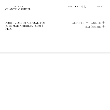
GALERIE
EN
FR
中文
MENU
CHANTAL CROUSEL
ARCHIVES DES ACTUALITÉS
ARTISTE
ANNÉE
JOSÉ MARÍA SICILIA | 2021 |
CATÉGORIE
PRIX