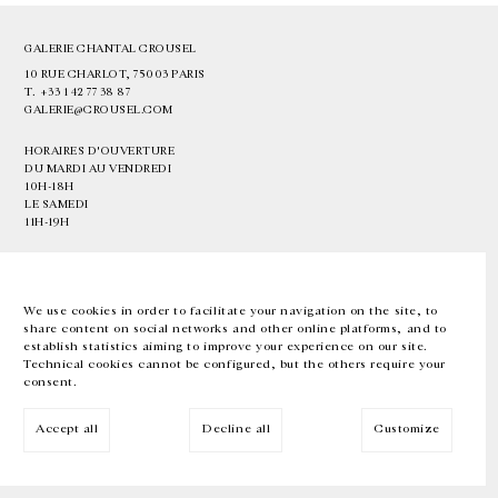
GALERIE CHANTAL CROUSEL
10 RUE CHARLOT, 75003 PARIS
T.
+33 1 42 77 38 87
GALERIE@CROUSEL.COM
HORAIRES D'OUVERTURE
DU MARDI AU VENDREDI
10H-18H
LE SAMEDI
11H-19H
LES ESPACES DE LA GALERIE SERONT FERMÉS À PARTIR DU 23 JUILLET
JUSQU'AU 4 SEPTEMBRE INCLUS
We use cookies in order to facilitate your navigation on the site, to
share content on social networks and other online platforms, and to
Facebook
Instagram
EN
FR
中文
establish statistics aiming to improve your experience on our site.
Technical cookies cannot be configured, but the others require your
consent.
Inscrivez-vous à notre newsletter
Accept all
Decline all
Customize
© Galerie Chantal Crousel 2026
Mentions légales
Cookies