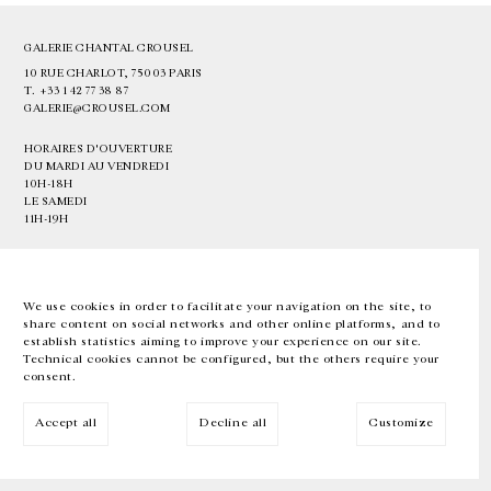
GALERIE CHANTAL CROUSEL
10 RUE CHARLOT, 75003 PARIS
T.
+33 1 42 77 38 87
GALERIE@CROUSEL.COM
HORAIRES D'OUVERTURE
DU MARDI AU VENDREDI
10H-18H
LE SAMEDI
11H-19H
LES ESPACES DE LA GALERIE SERONT FERMÉS À PARTIR DU 23 JUILLET
JUSQU'AU 4 SEPTEMBRE INCLUS
We use cookies in order to facilitate your navigation on the site, to
share content on social networks and other online platforms, and to
Facebook
Instagram
EN
FR
中文
establish statistics aiming to improve your experience on our site.
Technical cookies cannot be configured, but the others require your
consent.
Inscrivez-vous à notre newsletter
Accept all
Decline all
Customize
© Galerie Chantal Crousel 2026
Mentions légales
Cookies