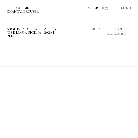
GALERIE
EN
FR
中文
MENU
CHANTAL CROUSEL
ARCHIVES DES ACTUALITÉS
ARTISTE
ANNÉE
JOSÉ MARÍA SICILIA | 2023 |
CATÉGORIE
PRIX